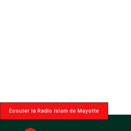
MayotteIslam.
Le Portail d
de Mayotte
Ecouter la Radio Islam de Mayotte