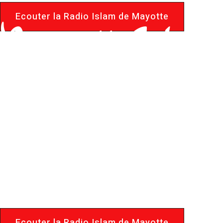
Ecouter la Radio Islam de Mayotte
MayotteIslam.
Le Portail d
de Mayotte
Ecouter la Radio Islam de Mayotte