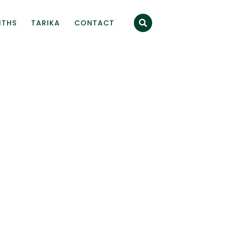
ITHS
TARIKA
CONTACT
té Musulmane