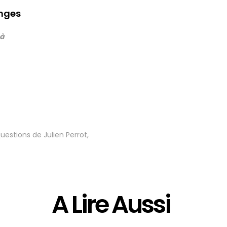
onges
 à
stions de Julien Perrot,
A Lire Aussi