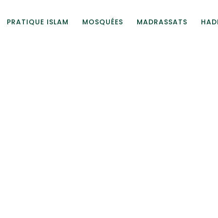
PRATIQUE ISLAM
MOSQUÉES
MADRASSATS
HAD
fr
e la Communau