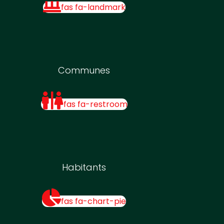
fas fa-landmark
Communes
fas fa-restroom
Habitants
fas fa-chart-pie