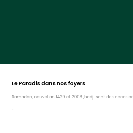
9 Mars 2016
Le Paradis dans nos foyers
Ramadan, nouvel an 1429 et 2008 ,hadj…sont des occasio
...