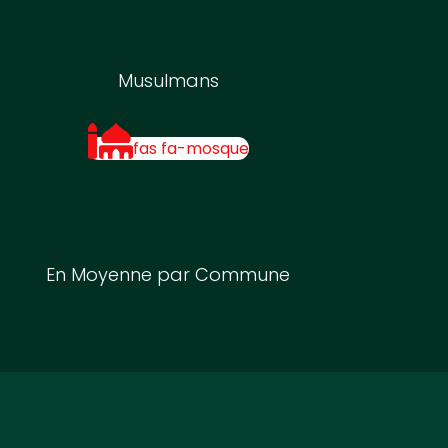
Musulmans
fas fa-mosque
En Moyenne par Commune