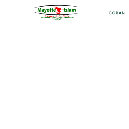
CORAN
MayotteIslam.
Le Portail d
de Mayotte